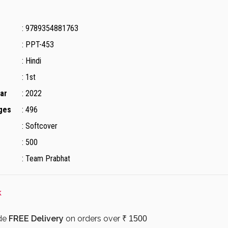
: 9789354881763
: PPT-453
: Hindi
: 1st
ear
: 2022
ges
: 496
: Softcover
: 500
: Team Prabhat
k
de
FREE Delivery
on orders over
₹ 1500