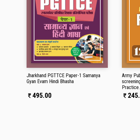
Jharkhand PGTTCE Paper-1 Samanya
Army Pub
Gyan Evam Hindi Bhasha
screenin
Practice..
495.00
245.