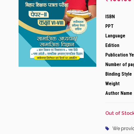
X-Y GROUP
NVS
Madhya Pradesh
ISBN
Medical Entrances:
Rajasthan
PPT
M Sc Entrance Examination
Language
NEET
Edition
State Government Exams:
Publication Y
State Government Exams
Number of pa
Binding Style
Weight
Author Name
Out of Stoc
We provi