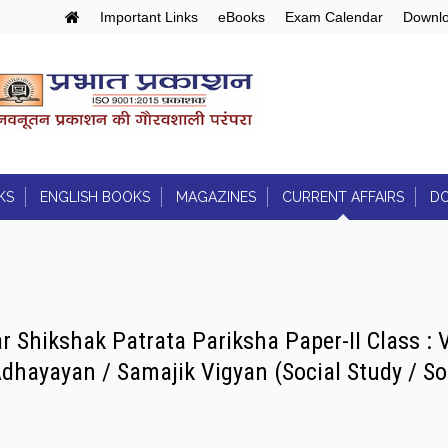
Important Links
eBooks
Exam Calendar
Downlo
KS
ENGLISH BOOKS
MAGAZINES
CURRENT AFFAIRS
D
Air/LSTV/RSTV
 Curriculum:
Engineering Entrances:
Articles
Joint Entrance Exam
Daily Current Affairs
ds
r Shikshak Patrata Pariksha Paper-II Class : V
Daily Quiz
dhayayan / Samajik Vigyan (Social Study / So
PIB Notes