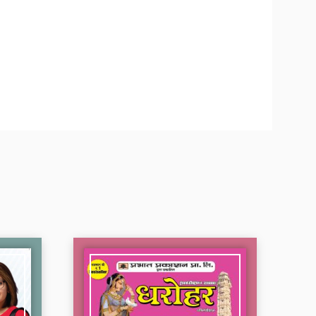
General Knowledge 2027 |
UPSC, State PSC, SSC...
250.00
CTET Central Teacher Eligibility
Test Paper-2...
350.00
CTET Central Teacher Eligibility
Test Paper-2...
350.00
CTET Central Teacher Eligibility
Test Paper-1...
350.00
JHTET Jharkhand Shikshak
Patarta Pareeksha Ga...