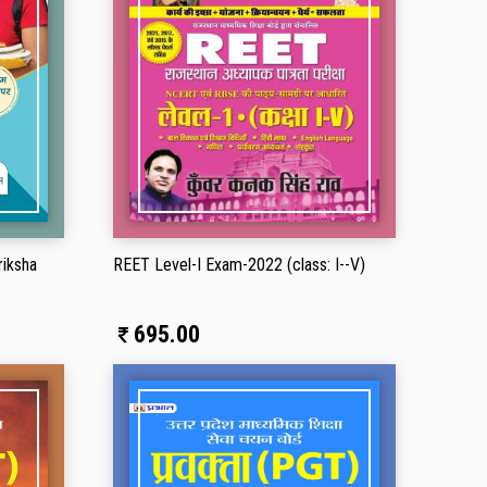
250.00
JHTET Jharkhand Shikshak
Patarta Pareeksha Sa...
225.00
riksha
REET Level-I Exam-2022 (class: I--V)
695.00