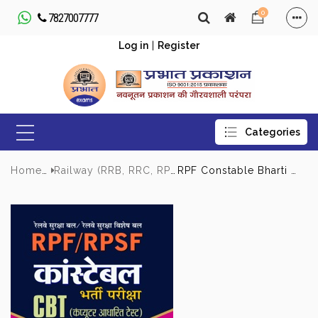
0
7827007777
Log in
|
Register
Home
Railway (RRB, RRC, RPF/RPSF, NTPC & Level-1
RPF Constable Bharti Pariksha (20 Practice Sets)