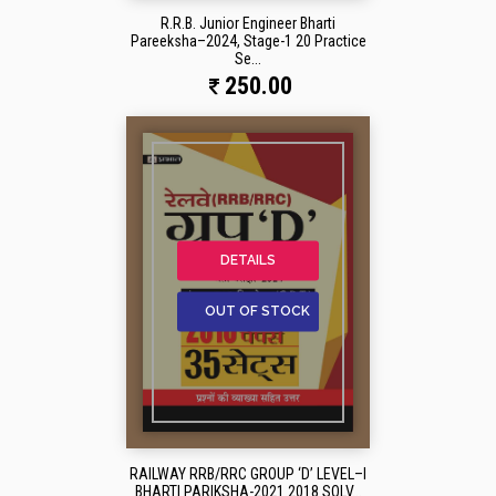
R.R.B. Junior Engineer Bharti
Pareeksha–2024, Stage-1 20 Practice
Se...
250.00
DETAILS
OUT OF STOCK
RAILWAY RRB/RRC GROUP ‘D’ LEVEL–I
BHARTI PARIKSHA-2021 2018 SOLV...