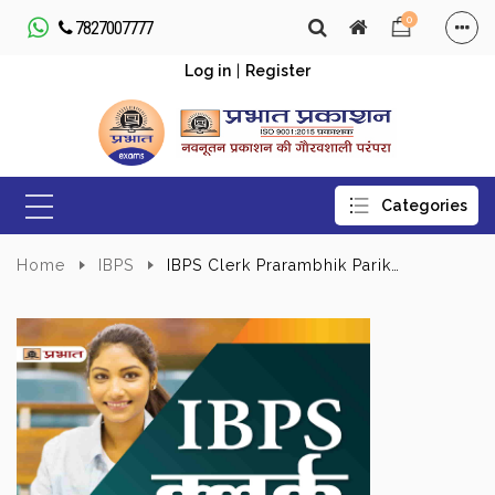
0
7827007777
Log in
|
Register
Home
IBPS
IBPS Clerk Prarambhik Pariksha-2022 (IBPS Clerk Pre Exam 20 Practice Sets in Hindi)