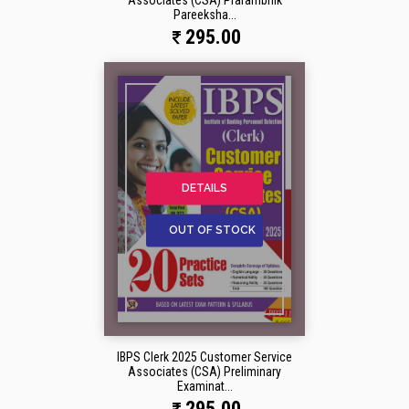
Associates (CSA) Prarambhik
Pareeksha...
295.00
DETAILS
OUT OF STOCK
IBPS Clerk 2025 Customer Service
Associates (CSA) Preliminary
Examinat...
295.00