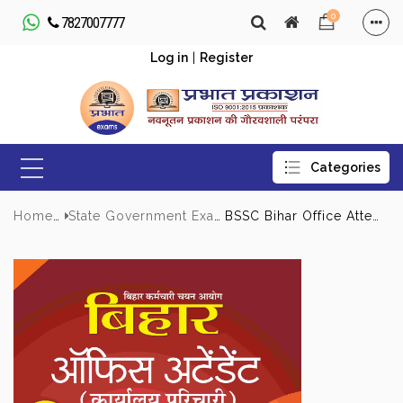
0
7827007777
Log in
|
Register
Home
State Government Exams
BSSC Bihar Office Attendant (Karyalay Parichari) 25 Practice Sets Entrance Exam 2025