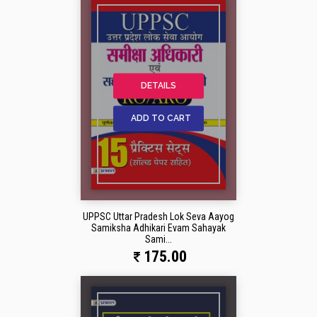
DETAILS
ADD TO CART
UPPSC Uttar Pradesh Lok Seva Aayog
Samiksha Adhikari Evam Sahayak
Sami...
175.00